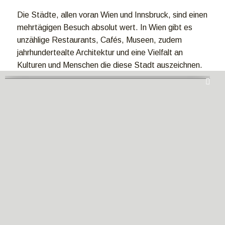
Die Städte, allen voran Wien und Innsbruck, sind einen
mehrtägigen Besuch absolut wert. In Wien gibt es
unzählige Restaurants, Cafés, Museen, zudem
jahrhundertealte Architektur und eine Vielfalt an
Kulturen und Menschen die diese Stadt auszeichnen.
Lässt man die momentane politische Situation außer
Acht, ist Österreich ein tolles und wirklich wundervolles
Land mit viel Charme. Ich bin im Sommer 2016 durch
alle Bundesländer und wieder zurück nach Wien
gefahren und kann mein Heimatland für alle
Wohnmobilreisende wärmstens weiterempfehlen.