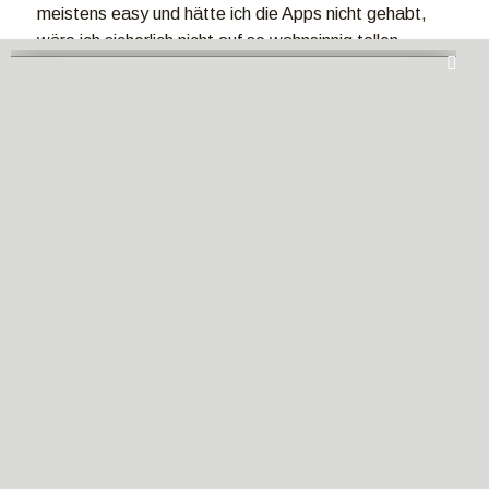
meistens easy und hätte ich die Apps nicht gehabt,
wäre ich sicherlich nicht auf so wahnsinnig tollen
Plätzen gelandet.
Auf die Apps, fertig, los!
4.2/5 - (4 votes)
Impressum
|
Datenschutz
| Partnerprogramme
Camper-
Ausbau
&
Vanlife