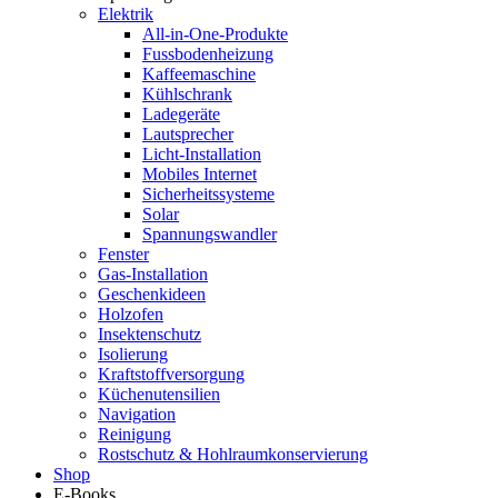
Elektrik
All-in-One-Produkte
Fussbodenheizung
Kaffeemaschine
Kühlschrank
Ladegeräte
Lautsprecher
Licht-Installation
Mobiles Internet
Sicherheitssysteme
Solar
Spannungswandler
Fenster
Gas-Installation
Geschenkideen
Holzofen
Insektenschutz
Isolierung
Kraftstoffversorgung
Küchenutensilien
Navigation
Reinigung
Rostschutz & Hohlraumkonservierung
Shop
E-Books