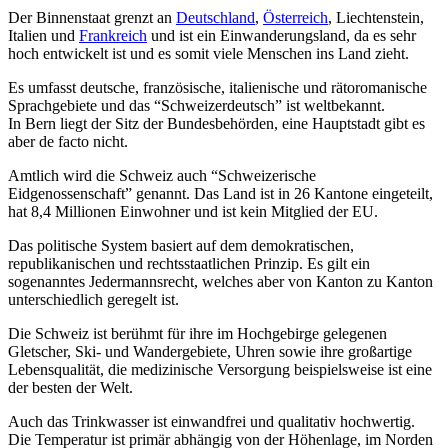
Der Binnenstaat grenzt an
Deutschland
,
Österreich
, Liechtenstein,
Italien und
Frankreich
und ist ein Einwanderungsland, da es sehr
hoch entwickelt ist und es somit viele Menschen ins Land zieht.
Es umfasst deutsche, französische, italienische und rätoromanische
Sprachgebiete und das “Schweizerdeutsch” ist weltbekannt.
In Bern liegt der Sitz der Bundesbehörden, eine Hauptstadt gibt es
aber de facto nicht.
Amtlich wird die Schweiz auch “Schweizerische
Eidgenossenschaft” genannt. Das Land ist in 26 Kantone eingeteilt,
hat 8,4 Millionen Einwohner und ist kein Mitglied der EU.
Das politische System basiert auf dem demokratischen,
republikanischen und rechtsstaatlichen Prinzip. Es gilt ein
sogenanntes Jedermannsrecht, welches aber von Kanton zu Kanton
unterschiedlich geregelt ist.
Die Schweiz ist berühmt für ihre im Hochgebirge gelegenen
Gletscher, Ski- und Wandergebiete, Uhren sowie ihre großartige
Lebensqualität, die medizinische Versorgung beispielsweise ist eine
der besten der Welt.
Auch das Trinkwasser ist einwandfrei und qualitativ hochwertig.
Die Temperatur ist primär abhängig von der Höhenlage, im Norden