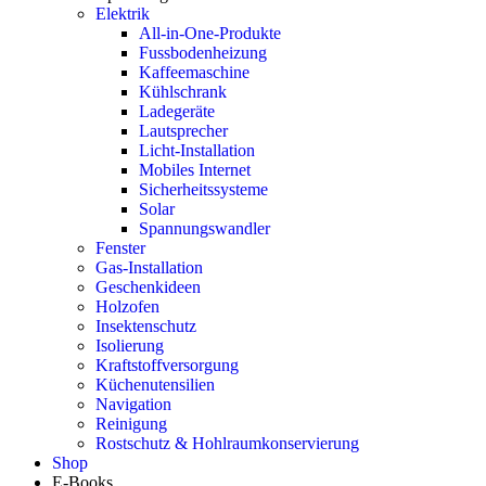
Elektrik
All-in-One-Produkte
Fussbodenheizung
Kaffeemaschine
Kühlschrank
Ladegeräte
Lautsprecher
Licht-Installation
Mobiles Internet
Sicherheitssysteme
Solar
Spannungswandler
Fenster
Gas-Installation
Geschenkideen
Holzofen
Insektenschutz
Isolierung
Kraftstoffversorgung
Küchenutensilien
Navigation
Reinigung
Rostschutz & Hohlraumkonservierung
Shop
E-Books