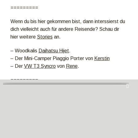
=========
Wenn du bis hier gekommen bist, dann interssierst du
dich vielleicht auch für andere Reisende? Schau dir
hier weitere
Stories
an.
– Woodkalis
Daihatsu Hijet
.
– Der Mini-Camper Piaggio Porter von
Kerstin
– Der
VW T3 Syncro
von
Rene
.
=========
Du interessierst dich für einen einfachen Camper-
Ausbau? Besorg dir das Buch mit mehr als 220
Seiten
hier
.