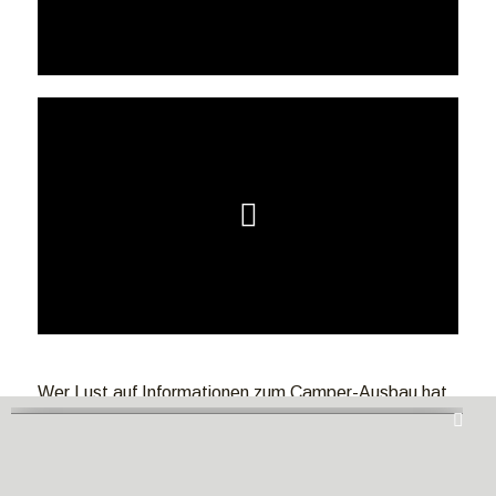
Wer Lust auf Informationen zum Camper-Ausbau hat,
der findet viele wertvolle Tipps und Tricks in diesem
220 Seiten Ratgeber über den Umbau eines
Transporters zum Wohnmobil. Hier
klicken
.