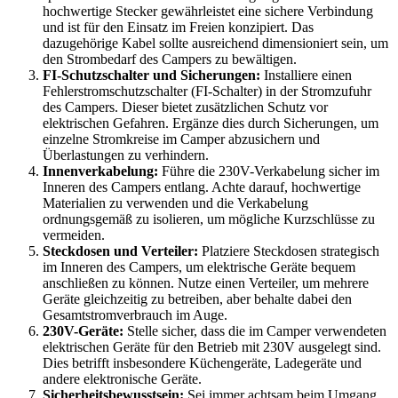
hochwertige Stecker gewährleistet eine sichere Verbindung
und ist für den Einsatz im Freien konzipiert. Das
dazugehörige Kabel sollte ausreichend dimensioniert sein, um
den Strombedarf des Campers zu bewältigen.
FI-Schutzschalter und Sicherungen:
Installiere einen
Fehlerstromschutzschalter (FI-Schalter) in der Stromzufuhr
des Campers. Dieser bietet zusätzlichen Schutz vor
elektrischen Gefahren. Ergänze dies durch Sicherungen, um
einzelne Stromkreise im Camper abzusichern und
Überlastungen zu verhindern.
Innenverkabelung:
Führe die 230V-Verkabelung sicher im
Inneren des Campers entlang. Achte darauf, hochwertige
Materialien zu verwenden und die Verkabelung
ordnungsgemäß zu isolieren, um mögliche Kurzschlüsse zu
vermeiden.
Steckdosen und Verteiler:
Platziere Steckdosen strategisch
im Inneren des Campers, um elektrische Geräte bequem
anschließen zu können. Nutze einen Verteiler, um mehrere
Geräte gleichzeitig zu betreiben, aber behalte dabei den
Gesamtstromverbrauch im Auge.
230V-Geräte:
Stelle sicher, dass die im Camper verwendeten
elektrischen Geräte für den Betrieb mit 230V ausgelegt sind.
Dies betrifft insbesondere Küchengeräte, Ladegeräte und
andere elektronische Geräte.
Sicherheitsbewusstsein:
Sei immer achtsam beim Umgang