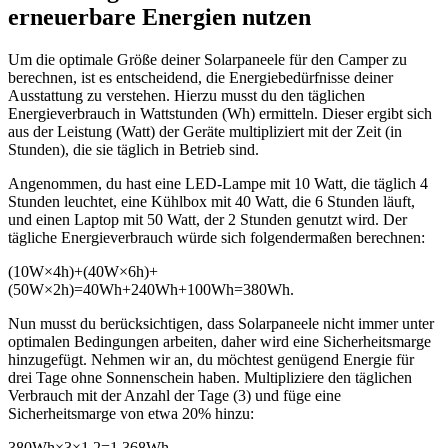
erneuerbare Energien nutzen
Um die optimale Größe deiner Solarpaneele für den Camper zu
berechnen, ist es entscheidend, die Energiebedürfnisse deiner
Ausstattung zu verstehen. Hierzu musst du den täglichen
Energieverbrauch in Wattstunden (Wh) ermitteln. Dieser ergibt sich
aus der Leistung (Watt) der Geräte multipliziert mit der Zeit (in
Stunden), die sie täglich in Betrieb sind.
Angenommen, du hast eine LED-Lampe mit 10 Watt, die täglich 4
Stunden leuchtet, eine Kühlbox mit 40 Watt, die 6 Stunden läuft,
und einen Laptop mit 50 Watt, der 2 Stunden genutzt wird. Der
tägliche Energieverbrauch würde sich folgendermaßen berechnen:
(10W×4h)+(40W×6h)+
(50W×2h)=40Wh+240Wh+100Wh=380Wh.
Nun musst du berücksichtigen, dass Solarpaneele nicht immer unter
optimalen Bedingungen arbeiten, daher wird eine Sicherheitsmarge
hinzugefügt. Nehmen wir an, du möchtest genügend Energie für
drei Tage ohne Sonnenschein haben. Multipliziere den täglichen
Verbrauch mit der Anzahl der Tage (3) und füge eine
Sicherheitsmarge von etwa 20% hinzu:
380Wh×3×1,2=1.368Wh.