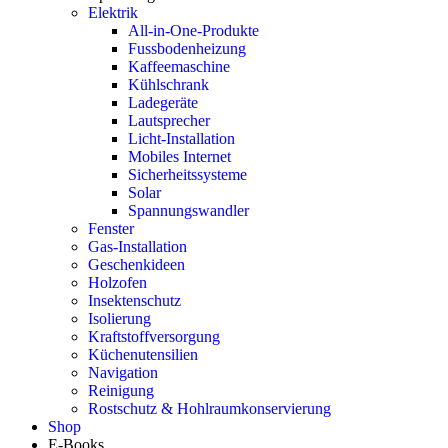
Elektrik
All-in-One-Produkte
Fussbodenheizung
Kaffeemaschine
Kühlschrank
Ladegeräte
Lautsprecher
Licht-Installation
Mobiles Internet
Sicherheitssysteme
Solar
Spannungswandler
Fenster
Gas-Installation
Geschenkideen
Holzofen
Insektenschutz
Isolierung
Kraftstoffversorgung
Küchenutensilien
Navigation
Reinigung
Rostschutz & Hohlraumkonservierung
Shop
E-Books