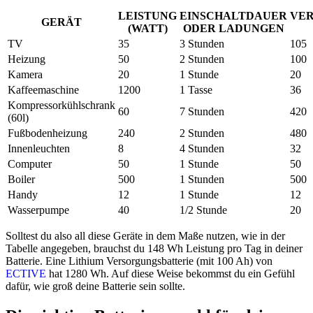
LEISTUNG
EINSCHALTDAUER
VE
GERÄT
(WATT)
ODER LADUNGEN
TV
35
3 Stunden
105
Heizung
50
2 Stunden
100
Kamera
20
1 Stunde
20
Kaffeemaschine
1200
1 Tasse
36
Kompressorkühlschrank
60
7 Stunden
420
(60l)
Fußbodenheizung
240
2 Stunden
480
Innenleuchten
8
4 Stunden
32
Computer
50
1 Stunde
50
Boiler
500
1 Stunden
500
Handy
12
1 Stunde
12
Wasserpumpe
40
1/2 Stunde
20
Solltest du also all diese Geräte in dem Maße nutzen, wie in der
Tabelle angegeben, brauchst du 148 Wh Leistung pro Tag in deiner
Batterie. Eine Lithium Versorgungsbatterie (mit 100 Ah) von
ECTIVE
hat 1280 Wh. Auf diese Weise bekommst du ein Gefühl
dafür, wie groß deine Batterie sein sollte.