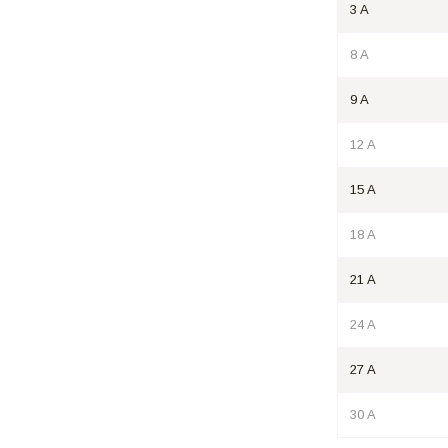
3 A
8 A
9 A
12 A
15 A
18 A
21 A
24 A
27 A
30 A