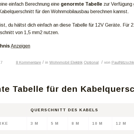
r eine einfach Berechnung eine
genormte Tabelle
zur Verfügung 
Kabelquerschnitt für den Wohnmobilausbau berechnen kannst.
ist, du hältst dich einfach an diese Tabelle für 12V Geräte. Für
schnitt von 1,5 mm2 nutzen.
chnis
Anzeigen
/
/
17
8 Kommentare
in
Wohnmobil Elektrik
Optional
von
PaulNitzsch
e Tabelle für den Kabelquersc
QUERSCHNITT DES KABELS
RKE
3 M
5 M
8 M
10 M
12 M