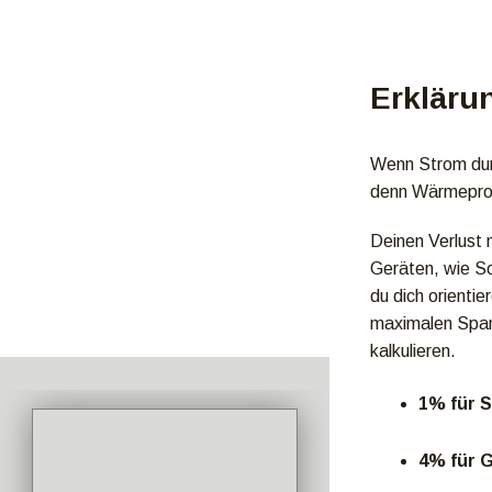
Erkläru
Wenn Strom durc
denn Wärmeprod
Deinen Verlust 
Geräten, wie So
du dich orienti
maximalen Spann
kalkulieren.
1% für 
4% für 