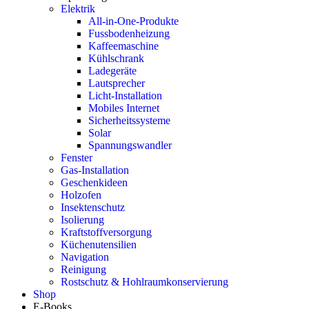
Elektrik
All-in-One-Produkte
Fussbodenheizung
Kaffeemaschine
Kühlschrank
Ladegeräte
Lautsprecher
Licht-Installation
Mobiles Internet
Sicherheitssysteme
Solar
Spannungswandler
Fenster
Gas-Installation
Geschenkideen
Holzofen
Insektenschutz
Isolierung
Kraftstoffversorgung
Küchenutensilien
Navigation
Reinigung
Rostschutz & Hohlraumkonservierung
Shop
E-Books