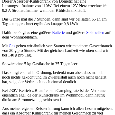
Dieser Absorber-Kühlschrank von Dometic hat eine
Leistungsaufnahme von 110W. Bei einem 12V Netz errechne ich
9,2 A Stromaufnahme, wenn der Kühlschrank läuft.
Das Ganze mal die 7 Stunden, dann sind wir bei satten 65 ah am
Tag – umgerechnet ergibt das knappe 0,8 kWh.
Dafür benötigt es eine größere
Batterie
und größere
Solarzellen
auf
dem Wohnmobildach.
Mit
Gas
gehen wir ähnlich vor: Starten wir mit einem Gasverbrauch
von 20 g pro Stunde. Mit der gleichen Laufzeit wie oben sind wir
bei 140 g pro Tag.
So wäre eine 5 kg Gasflasche in 35 Tagen leer.
Das klingt erstmal in Ordnung, bedenkt man aber, dass man dann
noch nichts gekocht und im Zweifelsfall auch noch nicht geheizt
hat, steigt der Verbrauch noch einmal deutlich.
Bei 230V Betrieb z.B. auf einem Campingplatz ist der Verbrauch
eigentlich egal, da der Kühlschrank im Wohnmobil dann häufig
direkt am Stromnetz angeschlossen ist.
Aus meiner eigenen Reiseerfahrung kann ich allen Lesern mitgeben,
dass ein Absorber Kühlschrank für meinen Geschmack zu viel