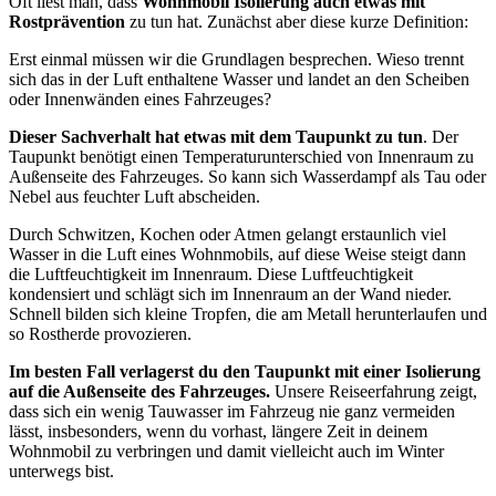
Oft liest man, dass
Wohnmobil Isolierung auch etwas mit
Rostprävention
zu tun hat. Zunächst aber diese kurze Definition:
Erst einmal müssen wir die Grundlagen besprechen. Wieso trennt
sich das in der Luft enthaltene Wasser und landet an den Scheiben
oder Innenwänden eines Fahrzeuges?
Dieser Sachverhalt hat etwas mit dem Taupunkt zu tun
. Der
Taupunkt benötigt einen Temperaturunterschied von Innenraum zu
Außenseite des Fahrzeuges. So kann sich Wasserdampf als Tau oder
Nebel aus feuchter Luft abscheiden.
Durch Schwitzen, Kochen oder Atmen gelangt erstaunlich viel
Wasser in die Luft eines Wohnmobils, auf diese Weise steigt dann
die Luftfeuchtigkeit im Innenraum. Diese Luftfeuchtigkeit
kondensiert und schlägt sich im Innenraum an der Wand nieder.
Schnell bilden sich kleine Tropfen, die am Metall herunterlaufen und
so Rostherde provozieren.
Im besten Fall verlagerst du den Taupunkt mit einer Isolierung
auf die Außenseite des Fahrzeuges.
Unsere Reiseerfahrung zeigt,
dass sich ein wenig Tauwasser im Fahrzeug nie ganz vermeiden
lässt, insbesonders, wenn du vorhast, längere Zeit in deinem
Wohnmobil zu verbringen und damit vielleicht auch im Winter
unterwegs bist.