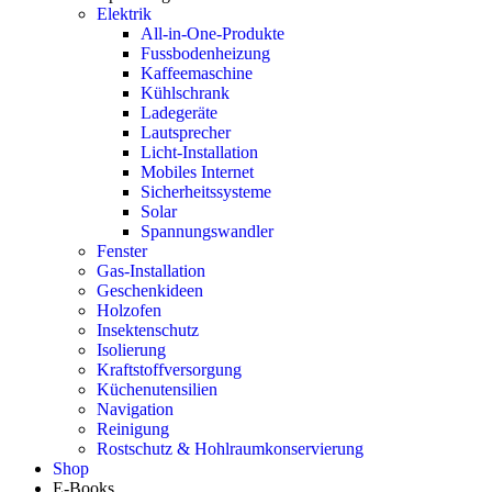
Elektrik
All-in-One-Produkte
Fussbodenheizung
Kaffeemaschine
Kühlschrank
Ladegeräte
Lautsprecher
Licht-Installation
Mobiles Internet
Sicherheitssysteme
Solar
Spannungswandler
Fenster
Gas-Installation
Geschenkideen
Holzofen
Insektenschutz
Isolierung
Kraftstoffversorgung
Küchenutensilien
Navigation
Reinigung
Rostschutz & Hohlraumkonservierung
Shop
E-Books