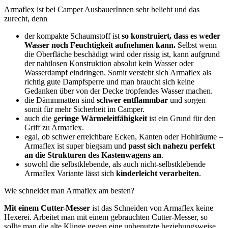
Armaflex ist bei Camper AusbauerInnen sehr beliebt und das
zurecht, denn
der kompakte Schaumstoff ist
so konstruiert, dass es weder
Wasser noch Feuchtigkeit aufnehmen kann.
Selbst wenn
die Oberfläche beschädigt wird oder rissig ist, kann aufgrund
der nahtlosen Konstruktion absolut kein Wasser oder
Wasserdampf eindringen. Somit versteht sich Armaflex als
richtig gute Dampfsperre und man braucht sich keine
Gedanken über von der Decke tropfendes Wasser machen.
die Dämmmatten sind
schwer entflammbar
und sorgen
somit für mehr Sicherheit im Camper.
auch die g
eringe Wärmeleitfähigkeit
ist ein Grund für den
Griff zu Armaflex.
egal, ob schwer erreichbare Ecken, Kanten oder Hohlräume –
Armaflex ist super biegsam und
passt sich nahezu perfekt
an die Strukturen des Kastenwagens an
.
sowohl die selbstklebende, als auch nicht-selbstklebende
Armaflex Variante lässt sich
kinderleicht verarbeiten
.
Wie schneidet man Armaflex am besten?
Mit einem Cutter-Messer
ist das Schneiden von Armaflex keine
Hexerei. Arbeitet man mit einem gebrauchten Cutter-Messer, so
sollte man die alte Klinge gegen eine unbenutzte beziehungsweise