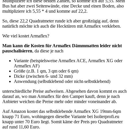
Multipliziere ich diese beiden Zahlen, so komme ich auf 5,55. Mein
Bus hat aber zwei Seitenwände, eine Decke und einen Boden, also
multipliziere ich 5,55 * 4 und komme auf 22,2.
So, diese 22,2 Quadratmeter runde ich aber großzügig auf, denn
natürlich möchte ich auch die Hecktüren mit Armaflex verkleben.
Wie viel kostet Armaflex?
Man kann die Kosten für Armaflex Dämmmatten leider nicht
pauschalisieren
, da diese je nach
Variante (beispielsweise Armaflex ACE, Armaflex XG oder
Armaflex AF)
Größe (z.B. 1 qm, 3 qm oder 6 qm)
Dicke (zwischen 6- und 32 mm)
Anwendung (selbstklebend oder nicht-selbstklebend)
unterschiedliche Preise aufweisen. Abgesehen davon kommt es auch
darauf an, wo man Armaflex für den Camper kauft, denn je nach
Anbieter weichen die Preise mehr oder minder voneinander ab.
Auf Amazon kostet das selbstklebende Armaflex XG 19mm-6qm
knapp 71 Euro, wohingegen dieselbe Variante bei Isolierprofi.eu
knapp unter 70 Euro liegt. Somit käme der Preis pro Quadratmeter
auf rund 11,60 Euro.