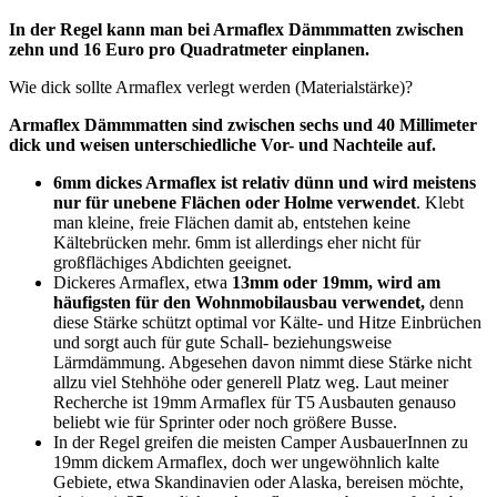
In der Regel kann man bei Armaflex Dämmmatten zwischen
zehn und 16 Euro pro Quadratmeter einplanen.
Wie dick sollte Armaflex verlegt werden (Materialstärke)?
Armaflex Dämmmatten sind zwischen sechs und 40 Millimeter
dick und weisen unterschiedliche Vor- und Nachteile auf.
6mm dickes Armaflex ist relativ dünn und wird meistens
nur für unebene Flächen oder Holme verwendet
. Klebt
man kleine, freie Flächen damit ab, entstehen keine
Kältebrücken mehr. 6mm ist allerdings eher nicht für
großflächiges Abdichten geeignet.
Dickeres Armaflex, etwa
13mm oder 19mm, wird am
häufigsten für den Wohnmobilausbau verwendet,
denn
diese Stärke schützt optimal vor Kälte- und Hitze Einbrüchen
und sorgt auch für gute Schall- beziehungsweise
Lärmdämmung. Abgesehen davon nimmt diese Stärke nicht
allzu viel Stehhöhe oder generell Platz weg. Laut meiner
Recherche ist 19mm Armaflex für T5 Ausbauten genauso
beliebt wie für Sprinter oder noch größere Busse.
In der Regel greifen die meisten Camper AusbauerInnen zu
19mm dickem Armaflex, doch wer ungewöhnlich kalte
Gebiete, etwa Skandinavien oder Alaska, bereisen möchte,