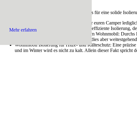
ersparen.
Die folgenden drei Aspekte sprechen jedenfalls für eine solide Isolie
Fahrgeräusche werden gedämpft:
Ob ihr euren Camper lediglich
Wohnmobil braucht in jedem Falle eine effiziente Isolierung
Mehr erfahren
Vermeidung von Feuchtigkeitsbildung im Wohnmobil: Durchs K
beitragen kann. Mittels Isolierung kann dies aber weitestgehen
Wohnmobil Isolierung für Hitze- und Kälteschutz: Eine präzise
und im Winter wird es nicht zu kalt. Allein dieser Fakt spricht