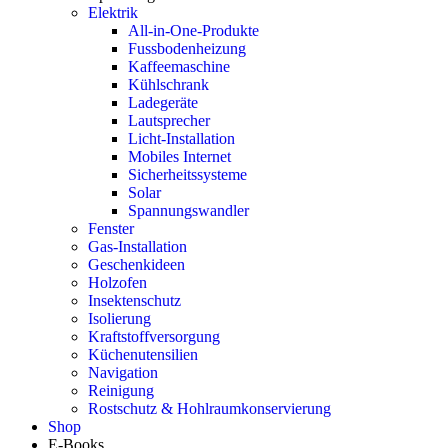
Elektrik
All-in-One-Produkte
Fussbodenheizung
Kaffeemaschine
Kühlschrank
Ladegeräte
Lautsprecher
Licht-Installation
Mobiles Internet
Sicherheitssysteme
Solar
Spannungswandler
Fenster
Gas-Installation
Geschenkideen
Holzofen
Insektenschutz
Isolierung
Kraftstoffversorgung
Küchenutensilien
Navigation
Reinigung
Rostschutz & Hohlraumkonservierung
Shop
E-Books