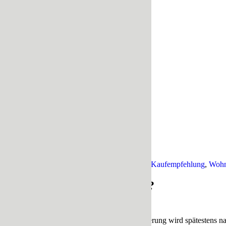
13. Februar 2021
/
1 Kommentar
/
in
Isolierung
,
Kaufempfehlung
,
Wohn
Warum überhaupt
isolieren
?
Die Dringlichkeit zur Causa Wohnmobil Isolierung wird spätestens nach