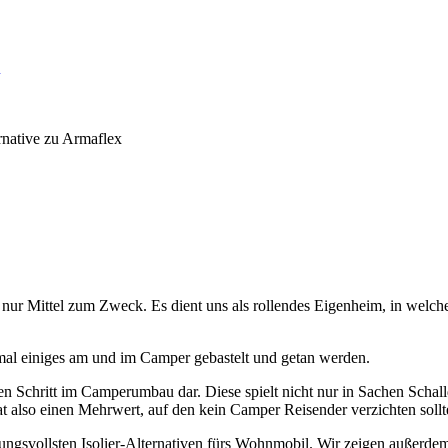
u
ernative zu Armaflex
nur Mittel zum Zweck. Es dient uns als rollendes Eigenheim, in welche
 mal einiges am und im Camper gebastelt und getan werden.
en Schritt im Camperumbau dar. Diese spielt nicht nur in Sachen Scha
at also einen Mehrwert, auf den kein Camper Reisender verzichten soll
ungsvollsten Isolier-Alternativen fürs Wohnmobil. Wir zeigen außerdem