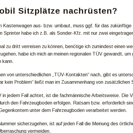
il Sitzplätze nachrüsten?
en Kastenwagen aus- bzw. umbaut, muss ggf. für das zukünftige
n Sprinter habe ich z.B. als Sonder-Kfz. mit nur zwei eingetrage
l zu dritt verreisen zu können, benötige ich zumindest einen we
gehen, habe ich mich an meinen regionalen TÜV gewandt, um ge
n kann.
nen von unterschiedlichen „TÜV-Kontakten“ nach, gibt es unter
„gar kein Problem“ ließt man im Zusammenhang von zusätzlichen S
in jedem Fall achtet, ist die fachmännische Arbeitsweise. Die 
durch den Fahrzeugboden erfolgen. Ratsam bzw. erforderlich sin
Gegenkontern unter dem Fahrzeugboden verarbeitet werden.
ummer sicherzugehen, ist auf jeden Fall die Meinung des örtlich
berraschung vermeiden.