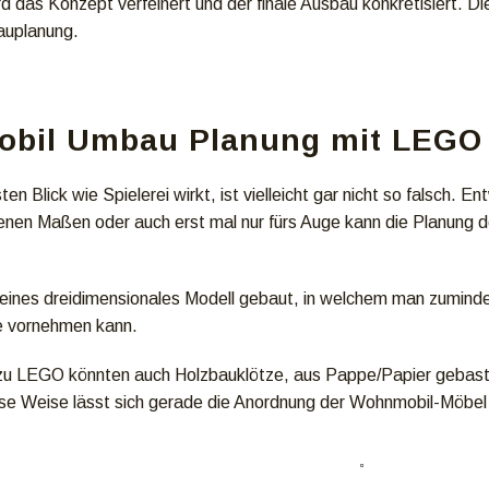
d das Konzept verfeinert und der finale Ausbau konkretisiert. Di
uplanung.
bil Umbau Planung mit LEGO 
en Blick wie Spielerei wirkt, ist vielleicht gar nicht so falsch.
nen Maßen oder auch erst mal nur fürs Auge kann die Planung 
 kleines dreidimensionales Modell gebaut, in welchem man zumindes
 vornehmen kann.
e zu LEGO könnten auch Holzbauklötze, aus Pappe/Papier gebas
se Weise lässt sich gerade die Anordnung der Wohnmobil-Möbel d