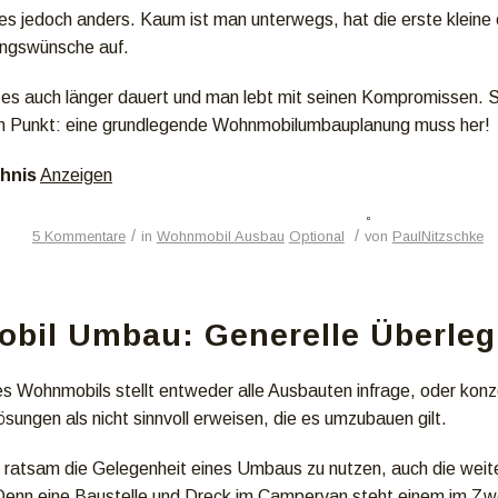
t es jedoch anders. Kaum ist man unterwegs, hat die erste kleine
ngswünsche auf.
es auch länger dauert und man lebt mit seinen Kompromissen. S
n Punkt: eine grundlegende Wohnmobilumbauplanung muss her!
chnis
Anzeigen
/
/
5 Kommentare
in
Wohnmobil Ausbau
Optional
von
PaulNitzschke
bil Umbau: Generelle Überle
 Wohnmobils stellt entweder alle Ausbauten infrage, oder konze
sungen als nicht sinnvoll erweisen, die es umzubauen gilt.
s ratsam die Gelegenheit eines Umbaus zu nutzen, auch die we
Denn eine Baustelle und Dreck im Campervan steht einem im Zwei