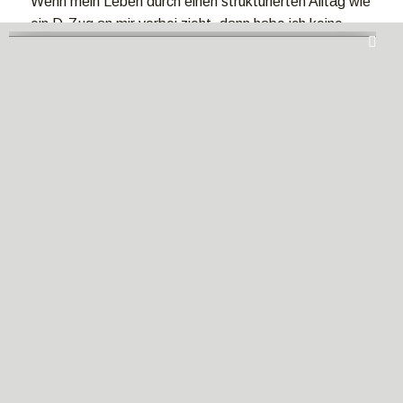
Wenn mein Leben durch einen strukturierten Alltag wie
ein D-Zug an mir vorbei zieht, dann habe ich keine
Möglichkeit, meine Träume zu leben.
Liebe Grüße von der Mitte des Schwarzen Meeres.
Paul
5/5 - (1 vote)
Impressum
|
Datenschutz
| Partnerprogramme
Camper-
Ausbau
&
Vanlife