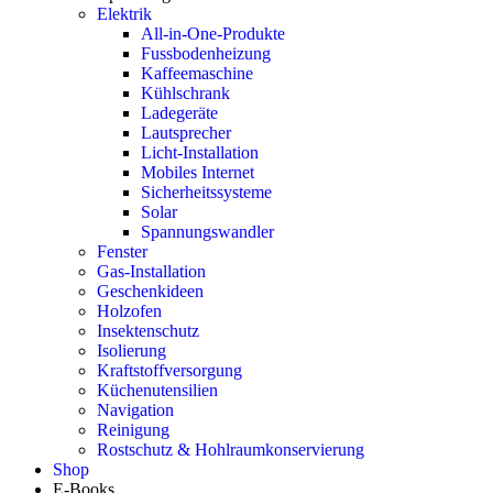
Elektrik
All-in-One-Produkte
Fussbodenheizung
Kaffeemaschine
Kühlschrank
Ladegeräte
Lautsprecher
Licht-Installation
Mobiles Internet
Sicherheitssysteme
Solar
Spannungswandler
Fenster
Gas-Installation
Geschenkideen
Holzofen
Insektenschutz
Isolierung
Kraftstoffversorgung
Küchenutensilien
Navigation
Reinigung
Rostschutz & Hohlraumkonservierung
Shop
E-Books