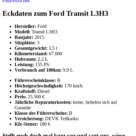
PaulNitzschke
Eckdaten zum Ford Transit L3H3
Hersteller:
Ford
Modell:
Transit L3H3
Baujahr:
2015
Sitzplätze:
3
Gesamtgewicht:
3,5 t
Kilometerstand:
67.000
Hubraum:
2,2 L
Leistung:
155 PS
Verbrauch auf 100km:
9,9 L
Führerscheinklasse:
B
Höchstgeschwindigkeit:
170 km/h
Kraftstoff:
Diesel
Preis:
25.500 €
Jährliche Reparaturkosten:
keine, beliefen sich auf
Garantie
Klasse des Führerscheins:
B
Versicherung:
DEVK Teilkasko
Kfz-Steuer:
180 €
Stellt euch doch mal kurz vor und sagt uns, wieso