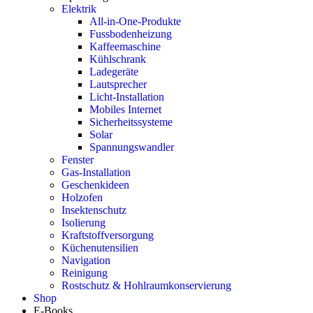
Elektrik
All-in-One-Produkte
Fussbodenheizung
Kaffeemaschine
Kühlschrank
Ladegeräte
Lautsprecher
Licht-Installation
Mobiles Internet
Sicherheitssysteme
Solar
Spannungswandler
Fenster
Gas-Installation
Geschenkideen
Holzofen
Insektenschutz
Isolierung
Kraftstoffversorgung
Küchenutensilien
Navigation
Reinigung
Rostschutz & Hohlraumkonservierung
Shop
E-Books