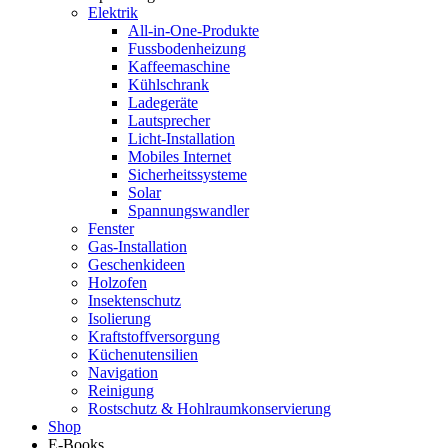
Elektrik
All-in-One-Produkte
Fussbodenheizung
Kaffeemaschine
Kühlschrank
Ladegeräte
Lautsprecher
Licht-Installation
Mobiles Internet
Sicherheitssysteme
Solar
Spannungswandler
Fenster
Gas-Installation
Geschenkideen
Holzofen
Insektenschutz
Isolierung
Kraftstoffversorgung
Küchenutensilien
Navigation
Reinigung
Rostschutz & Hohlraumkonservierung
Shop
E-Books