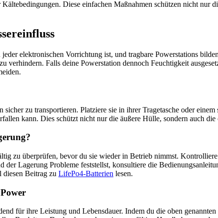
er Kältebedingungen. Diese einfachen Maßnahmen schützen nicht nur di
sereinfluss
d jeder elektronischen Vorrichtung ist, und tragbare Powerstations bil
verhindern. Falls deine Powerstation dennoch Feuchtigkeit ausgesetz
meiden.
 sicher zu transportieren. Platziere sie in ihrer Tragetasche oder eine
erfallen kann. Dies schützt nicht nur die äußere Hülle, sondern auch 
agerung?
ltig zu überprüfen, bevor du sie wieder in Betrieb nimmst. Kontrolliere
d der Lagerung Probleme feststellst, konsultiere die Bedienungsanleit
al diesen Beitrag zu
LifePo4-Batterien
lesen.
e Power
nd für ihre Leistung und Lebensdauer. Indem du die oben genannten Tipp