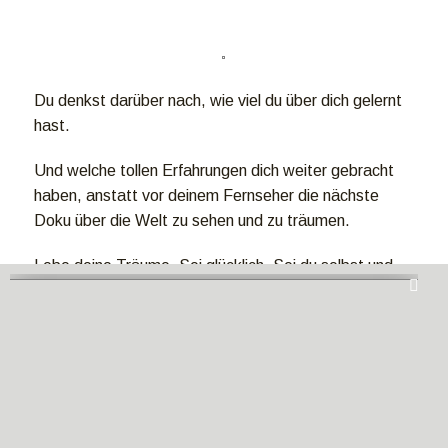
Du denkst darüber nach, wie viel du über dich gelernt
hast.
Und welche tollen Erfahrungen dich weiter gebracht
haben, anstatt vor deinem Fernseher die nächste
Doku über die Welt zu sehen und zu träumen.
Lebe deine Träume. Sei glücklich. Sei du selbst und
spring dabei in die Luft.
Scheiß auf Perfektion, du hast doch nichts zu
verlieren, oder?