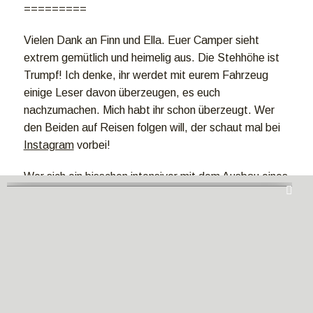
=========
Vielen Dank an Finn und Ella. Euer Camper sieht
extrem gemütlich und heimelig aus. Die Stehhöhe ist
Trumpf! Ich denke, ihr werdet mit eurem Fahrzeug
einige Leser davon überzeugen, es euch
nachzumachen. Mich habt ihr schon überzeugt. Wer
den Beiden auf Reisen folgen will, der schaut mal bei
Instagram
vorbei!
Wer sich ein bisschen intensiver mit dem Ausbau eines
Sprinters befassen will, der schaut einfach mal bei
Arne von
Lifesetter
.
=========