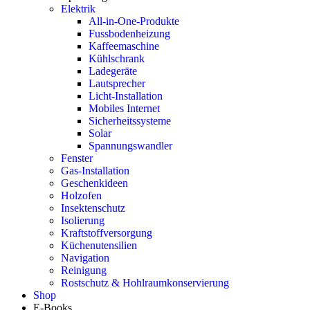
Elektrik
All-in-One-Produkte
Fussbodenheizung
Kaffeemaschine
Kühlschrank
Ladegeräte
Lautsprecher
Licht-Installation
Mobiles Internet
Sicherheitssysteme
Solar
Spannungswandler
Fenster
Gas-Installation
Geschenkideen
Holzofen
Insektenschutz
Isolierung
Kraftstoffversorgung
Küchenutensilien
Navigation
Reinigung
Rostschutz & Hohlraumkonservierung
Shop
E-Books