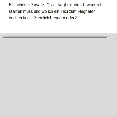
Ein schöner Zusatz: Qixxit sagt mir direkt, wann ich
starten muss und wo ich ein Taxi zum Flughafen
buchen kann. Ziemlich bequem oder?
Kanntest du
Qixxit
schon oder nutzt du ein anderes
Tool für deine Reisevorbereitung? Sende mir gerne ein
Kommentar mit deinen Erfahrungen.
5/5 - (1 vote)