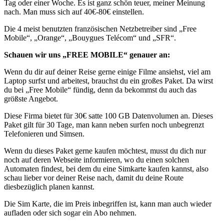
Tag oder einer Woche. Es ist ganz schön teuer, meiner Meinung
nach. Man muss sich auf 40€-80€ einstellen.
Die 4 meist benutzten französischen Netzbetreiber sind „Free
Mobile“, „Orange“, „Bouygues Telécom“ und „SFR“.
Schauen wir uns „FREE MOBILE“ genauer an:
Wenn du dir auf deiner Reise gerne einige Filme ansiehst, viel am
Laptop surfst und arbeitest, brauchst du ein großes Paket. Da wirst
du bei „Free Mobile“ fündig, denn da bekommst du auch das
größste Angebot.
Diese Firma bietet für 30€ satte 100 GB Datenvolumen an. Dieses
Paket gilt für 30 Tage, man kann neben surfen noch unbegrenzt
Telefonieren und Simsen.
Wenn du dieses Paket gerne kaufen möchtest, musst du dich nur
noch auf deren Webseite informieren, wo du einen solchen
Automaten findest, bei dem du eine Simkarte kaufen kannst, also
schau lieber vor deiner Reise nach, damit du deine Route
diesbezüglich planen kannst.
Die Sim Karte, die im Preis inbegriffen ist, kann man auch wieder
aufladen oder sich sogar ein Abo nehmen.