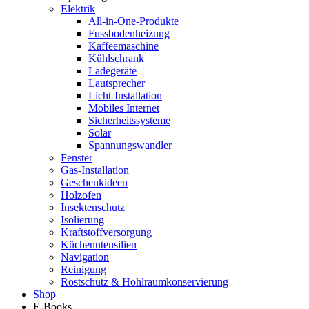
Elektrik
All-in-One-Produkte
Fussbodenheizung
Kaffeemaschine
Kühlschrank
Ladegeräte
Lautsprecher
Licht-Installation
Mobiles Internet
Sicherheitssysteme
Solar
Spannungswandler
Fenster
Gas-Installation
Geschenkideen
Holzofen
Insektenschutz
Isolierung
Kraftstoffversorgung
Küchenutensilien
Navigation
Reinigung
Rostschutz & Hohlraumkonservierung
Shop
E-Books