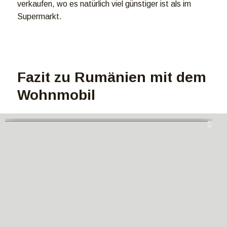
verkaufen, wo es natürlich viel günstiger ist als im
Supermarkt.
Fazit zu Rumänien mit dem
Wohnmobil
Uns hat es super gut gefallen. Besonders die
Karpaten hatten es uns angetan mit ihren seichten
grünen Hängen und die verspielten Täler, durchzogen
von klaren Flüssen.
Solch ein Panorama lädt ein, Menschen und Kultur
besser kennenzulernen.