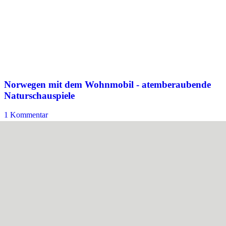
Norwegen mit dem Wohnmobil - atemberaubende
Naturschauspiele
1 Kommentar
/
18. August 2019
Um mit dem Wohnmobil durch Norwegen zu fahren, braucht es im
Grunde nur eines – Leidenschaft für Natur. Norwegen zählt nicht
zuletzt aufgrund atemberaubender Naturschauspiele, schier
grenzenloser Wildnis und bezaubernden Städten zu den beliebtesten
Reiseländern Europas.
Weiterlesen