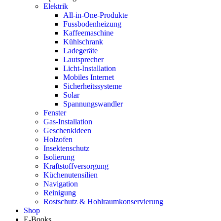
Elektrik
All-in-One-Produkte
Fussbodenheizung
Kaffeemaschine
Kühlschrank
Ladegeräte
Lautsprecher
Licht-Installation
Mobiles Internet
Sicherheitssysteme
Solar
Spannungswandler
Fenster
Gas-Installation
Geschenkideen
Holzofen
Insektenschutz
Isolierung
Kraftstoffversorgung
Küchenutensilien
Navigation
Reinigung
Rostschutz & Hohlraumkonservierung
Shop
E-Books