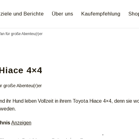
ziele und Berichte
Über uns
Kaufempfehlung
Sho
Van für große Abenteu(r)er
Hiace 4×4
ür große Abenteu(r)er
d ihr Hund leben Vollzeit in ihrem Toyota Hiace 4×4, denn sie wo
hweden.
chnis
Anzeigen