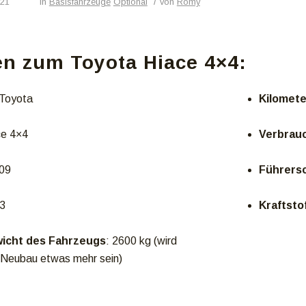
/
021
in
Basisfahrzeuge
Optional
von
Romy
n zum Toyota Hiace 4×4:
 Toyota
Kilomet
ce 4×4
Verbrauc
009
Führers
 3
Kraftsto
icht des Fahrzeugs
: 2600 kg (wird
 Neubau etwas mehr sein)