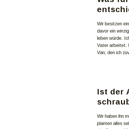
entsch
Wir besitzen ei
davor ein winzi
leben würde. Ic
Vater arbeitet. 
Van, den ich zuv
Ist der
schrau
Wir haben ihn m
planten alles s