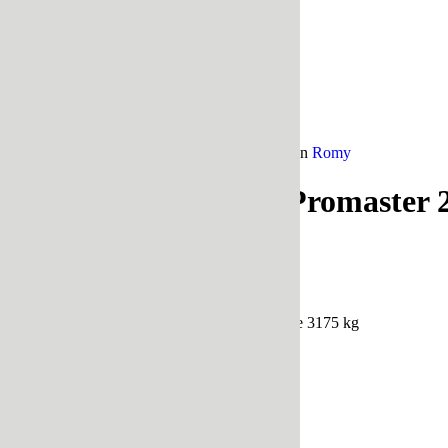
22. März 2021
/
in
Basisfahrzeuge
Optional
/
von
Romy
Eckdaten zum Ram Promaster 2
Marke
: Ram
Modell
: 159 Hochdach
Baujahr
: 2019
Sitzplätze
: 2
Gesamtgewicht des Fahrzeugs
: um die 3175 kg
Kilometerstand
: 72.000
Hubraum
: 6
Motorleistung
: 280 PS
Kraftstoff
: Benzin
Preis
: 25.000 (mehr dazu
hier
)