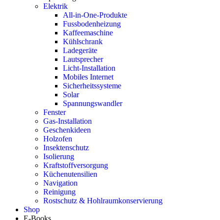
Elektrik
All-in-One-Produkte
Fussbodenheizung
Kaffeemaschine
Kühlschrank
Ladegeräte
Lautsprecher
Licht-Installation
Mobiles Internet
Sicherheitssysteme
Solar
Spannungswandler
Fenster
Gas-Installation
Geschenkideen
Holzofen
Insektenschutz
Isolierung
Kraftstoffversorgung
Küchenutensilien
Navigation
Reinigung
Rostschutz & Hohlraumkonservierung
Shop
E-Books