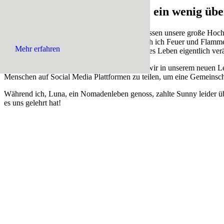
Halli Hallo! Erzählt uns mal ein wenig übe
Hallo! Wir sind Sunny und Luna. Wir beschlossen unsere große Hochz
ich, Luna, war anfangs eher skeptisch, bis auch ich Feuer und Flamm
Mehr erfahren
wussten anfangs aber kaum, wie sehr uns dieses Leben eigentlich ve
Wir bemerkten schnell, wie viel mehr Freude wir in unserem neuen L
Menschen auf Social Media Plattformen zu teilen, um eine Gemeinschaft
Während ich, Luna, ein Nomadenleben genoss, zahlte Sunny leider üb
es uns gelehrt hat!