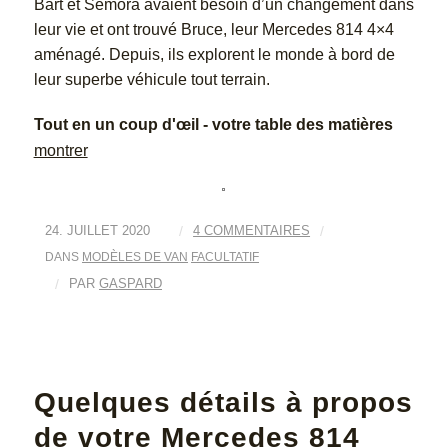
Bart et Semora avaient besoin d’un changement dans
leur vie et ont trouvé Bruce, leur Mercedes 814 4×4
aménagé. Depuis, ils explorent le monde à bord de
leur superbe véhicule tout terrain.
Tout en un coup d'œil - votre table des matières
montrer
24. JUILLET 2020
/
4 COMMENTAIRES
/
DANS
MODÈLES DE VAN
FACULTATIF
/
PAR
GASPARD
Quelques détails à propos
de votre Mercedes 814