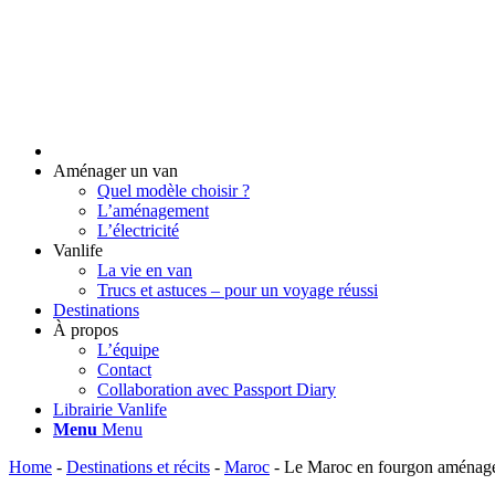
Aménager un van
Quel modèle choisir ?
L’aménagement
L’électricité
Vanlife
La vie en van
Trucs et astuces – pour un voyage réussi
Destinations
À propos
L’équipe
Contact
Collaboration avec Passport Diary
Librairie Vanlife
Menu
Menu
Home
-
Destinations et récits
-
Maroc
-
Le Maroc en fourgon aménagé 