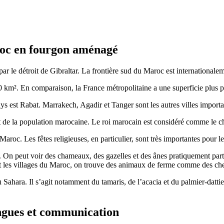
roc en fourgon aménagé
r le détroit de Gibraltar. La frontière sud du Maroc est internationalem
0 km². En comparaison, la France métropolitaine a une superficie plus p
s est Rabat. Marrakech, Agadir et Tanger sont les autres villes importa
e la population marocaine. Le roi marocain est considéré comme le chef
Maroc. Les fêtes religieuses, en particulier, sont très importantes pour l
ance. On peut voir des chameaux, des gazelles et des ânes pratiquement 
s et les villages du Maroc, on trouve des animaux de ferme comme des c
 Sahara. Il s’agit notamment du tamaris, de l’acacia et du palmier-datti
ngues et communication